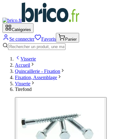
Catégories
Se connecter
Favoris
Panier
Visserie
Accueil
Quincaillerie - Fixation
Fixation, Assemblage
Visserie
Tirefond