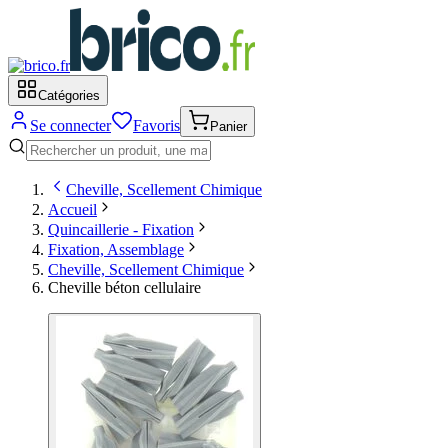
Catégories
Se connecter
Favoris
Panier
Cheville, Scellement Chimique
Accueil
Quincaillerie - Fixation
Fixation, Assemblage
Cheville, Scellement Chimique
Cheville béton cellulaire