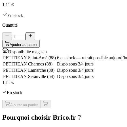
1,11 €
En stock
Quantité
Ajouter au panier
Disponibilité magasin
PETITJEAN Saint-Amé
(
88
)
6 en stock — retrait possible aujourd’h
PETITJEAN Charmes
(
88
)
Dispo sous 3/4 jours
PETITJEAN Lamarche
(
88
)
Dispo sous 3/4 jours
PETITJEAN Seranville
(
54
)
Dispo sous 3/4 jours
1,11 €
En stock
Ajouter au panier
Pourquoi choisir Brico.fr ?