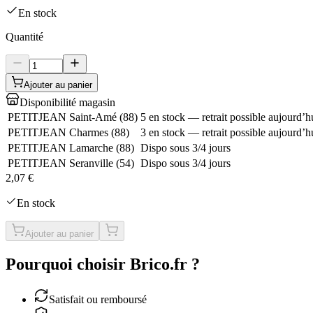
En stock
Quantité
Ajouter au panier
Disponibilité magasin
PETITJEAN Saint-Amé
(
88
)
5 en stock — retrait possible aujourd’h
PETITJEAN Charmes
(
88
)
3 en stock — retrait possible aujourd’h
PETITJEAN Lamarche
(
88
)
Dispo sous 3/4 jours
PETITJEAN Seranville
(
54
)
Dispo sous 3/4 jours
2,07 €
En stock
Ajouter au panier
Pourquoi choisir Brico.fr ?
Satisfait ou remboursé