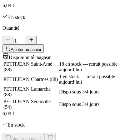
6,09 €
En stock
Quantité
Ajouter au panier
Disponibilité magasin
PETITJEAN Saint-Amé
18 en stock — retrait possible
(
88
)
aujourd’hui
1 en stock — retrait possible
PETITJEAN Charmes
(
88
)
aujourd’hui
PETITJEAN Lamarche
Dispo sous 3/4 jours
(
88
)
PETITJEAN Seranville
Dispo sous 3/4 jours
(
54
)
6,09 €
En stock
Ajouter au panier