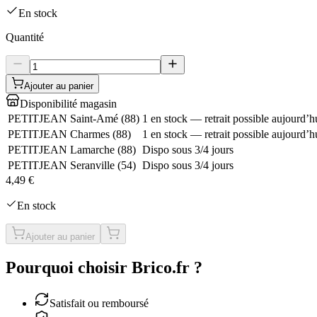
En stock
Quantité
Ajouter au panier
Disponibilité magasin
PETITJEAN Saint-Amé
(
88
)
1 en stock — retrait possible aujourd’h
PETITJEAN Charmes
(
88
)
1 en stock — retrait possible aujourd’h
PETITJEAN Lamarche
(
88
)
Dispo sous 3/4 jours
PETITJEAN Seranville
(
54
)
Dispo sous 3/4 jours
4,49 €
En stock
Ajouter au panier
Pourquoi choisir Brico.fr ?
Satisfait ou remboursé