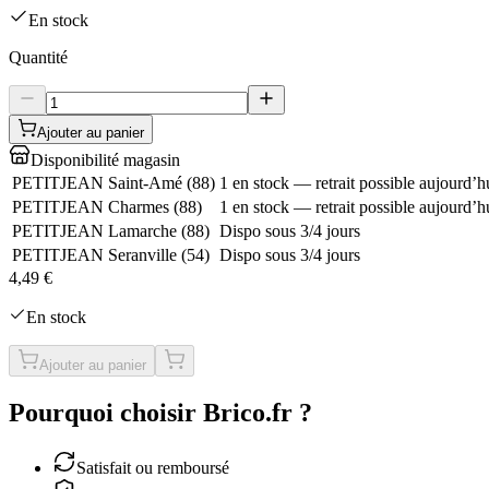
En stock
Quantité
Ajouter au panier
Disponibilité magasin
PETITJEAN Saint-Amé
(
88
)
1 en stock — retrait possible aujourd’h
PETITJEAN Charmes
(
88
)
1 en stock — retrait possible aujourd’h
PETITJEAN Lamarche
(
88
)
Dispo sous 3/4 jours
PETITJEAN Seranville
(
54
)
Dispo sous 3/4 jours
4,49 €
En stock
Ajouter au panier
Pourquoi choisir Brico.fr ?
Satisfait ou remboursé