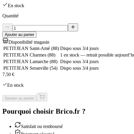
En stock
Quantité
Ajouter au panier
Disponibilité magasin
PETITJEAN Saint-Amé
(
88
)
Dispo sous 3/4 jours
PETITJEAN Charmes
(
88
)
1 en stock — retrait possible aujourd’h
PETITJEAN Lamarche
(
88
)
Dispo sous 3/4 jours
PETITJEAN Seranville
(
54
)
Dispo sous 3/4 jours
7,50 €
En stock
Ajouter au panier
Pourquoi choisir Brico.fr ?
Satisfait ou remboursé