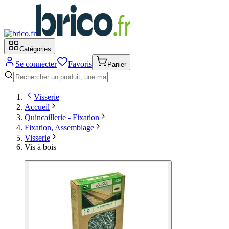
Catégories
Se connecter
Favoris
Panier
Visserie
Accueil
Quincaillerie - Fixation
Fixation, Assemblage
Visserie
Vis à bois