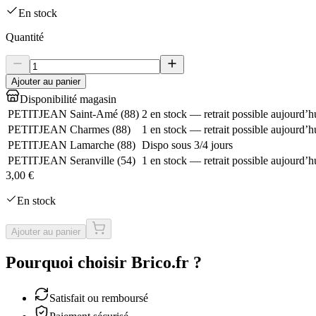
En stock
Quantité
Ajouter au panier
Disponibilité magasin
PETITJEAN Saint-Amé
(
88
)
2 en stock — retrait possible aujourd’h
PETITJEAN Charmes
(
88
)
1 en stock — retrait possible aujourd’h
PETITJEAN Lamarche
(
88
)
Dispo sous 3/4 jours
PETITJEAN Seranville
(
54
)
1 en stock — retrait possible aujourd’h
3,00 €
En stock
Ajouter au panier
Pourquoi choisir Brico.fr ?
Satisfait ou remboursé