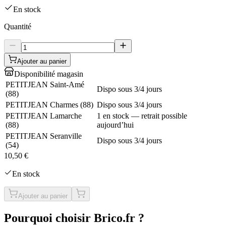
En stock
Quantité
Ajouter au panier
Disponibilité magasin
PETITJEAN Saint-Amé
Dispo sous 3/4 jours
(
88
)
PETITJEAN Charmes
(
88
)
Dispo sous 3/4 jours
PETITJEAN Lamarche
1 en stock — retrait possible
(
88
)
aujourd’hui
PETITJEAN Seranville
Dispo sous 3/4 jours
(
54
)
10,50 €
En stock
Ajouter au panier
Pourquoi choisir Brico.fr ?