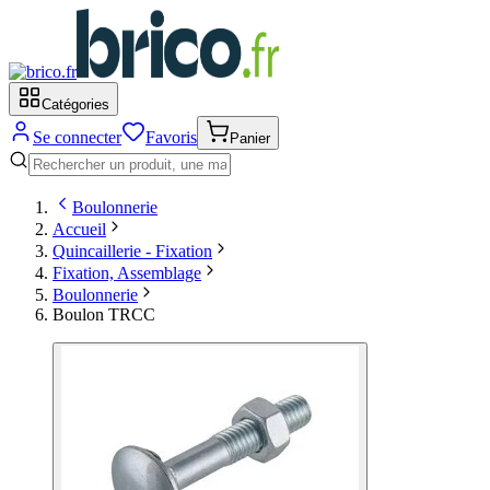
Catégories
Se connecter
Favoris
Panier
Boulonnerie
Accueil
Quincaillerie - Fixation
Fixation, Assemblage
Boulonnerie
Boulon TRCC