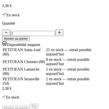
3,38 €
En stock
Quantité
Ajouter au panier
Disponibilité magasin
PETITJEAN Saint-Amé
25 en stock — retrait possible
(
88
)
aujourd’hui
8 en stock — retrait possible
PETITJEAN Charmes
(
88
)
aujourd’hui
PETITJEAN Lamarche
1 en stock — retrait possible
(
88
)
aujourd’hui
PETITJEAN Seranville
2 en stock — retrait possible
(
54
)
aujourd’hui
3,38 €
En stock
Ajouter au panier