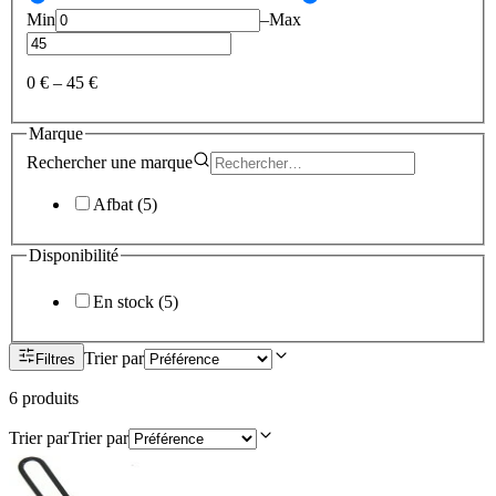
Min
–
Max
0 €
–
45 €
Marque
Rechercher une
marque
Afbat
(
5
)
Disponibilité
En stock
(
5
)
Trier par
Filtres
6
produit
s
Trier par
Trier par