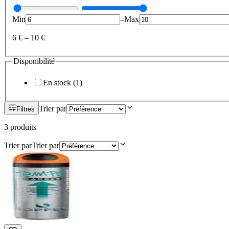
Min
–
Max
6 €
–
10 €
Disponibilité
En stock
(
1
)
Trier par
Filtres
3
produit
s
Trier par
Trier par