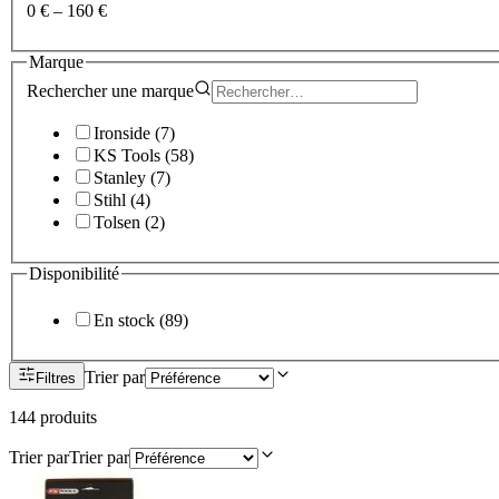
0 €
–
160 €
Marque
Rechercher une
marque
Ironside
(
7
)
KS Tools
(
58
)
Stanley
(
7
)
Stihl
(
4
)
Tolsen
(
2
)
Disponibilité
En stock
(
89
)
Trier par
Filtres
144
produit
s
Trier par
Trier par