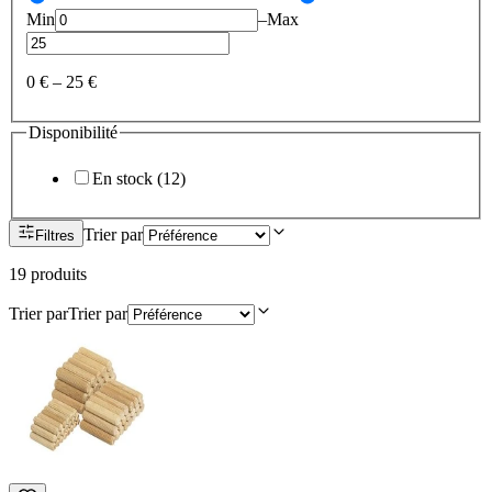
Min
–
Max
0 €
–
25 €
Disponibilité
En stock
(
12
)
Trier par
Filtres
19
produit
s
Trier par
Trier par