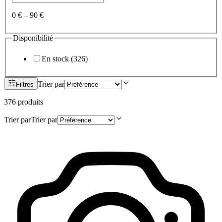
0 €
–
90 €
Disponibilité
En stock
(
326
)
Trier par
Filtres
376
produit
s
Trier par
Trier par