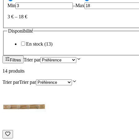
Min
–
Max
3 €
–
18 €
Disponibilité
En stock
(
13
)
Trier par
Filtres
14
produit
s
Trier par
Trier par