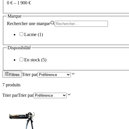
0 €
–
1 900 €
Marque
Rechercher une
marque
Lacme
(
1
)
Disponibilité
En stock
(
5
)
Trier par
Filtres
7
produit
s
Trier par
Trier par