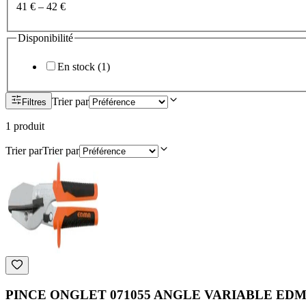
41 €
–
42 €
Disponibilité
En stock
(
1
)
Trier par
Filtres
1
produit
Trier par
Trier par
PINCE ONGLET 071055 ANGLE VARIABLE ED