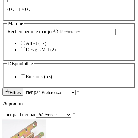
0 €
–
170 €
Marque
Rechercher une
marque
Afbat
(
17
)
Design-Mat
(
2
)
Disponibilité
En stock
(
53
)
Trier par
Filtres
76
produit
s
Trier par
Trier par