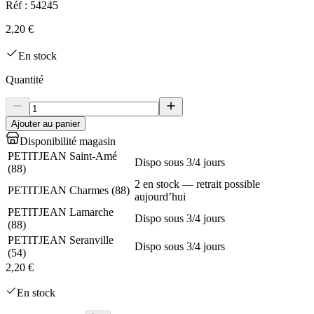
Réf :
54245
2,20 €
En stock
Quantité
Ajouter au panier
Disponibilité magasin
PETITJEAN Saint-Amé
Dispo sous 3/4 jours
(
88
)
2 en stock — retrait possible
PETITJEAN Charmes
(
88
)
aujourd’hui
PETITJEAN Lamarche
Dispo sous 3/4 jours
(
88
)
PETITJEAN Seranville
Dispo sous 3/4 jours
(
54
)
2,20 €
En stock