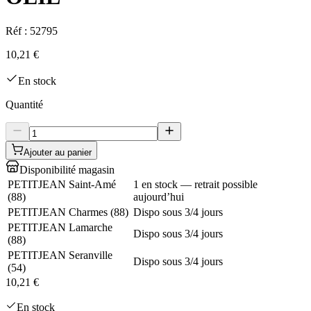
Réf :
52795
10,21 €
En stock
Quantité
Ajouter au panier
Disponibilité magasin
PETITJEAN Saint-Amé
1 en stock — retrait possible
(
88
)
aujourd’hui
PETITJEAN Charmes
(
88
)
Dispo sous 3/4 jours
PETITJEAN Lamarche
Dispo sous 3/4 jours
(
88
)
PETITJEAN Seranville
Dispo sous 3/4 jours
(
54
)
10,21 €
En stock