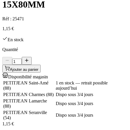
15X80MM
Réf :
25471
1,15 €
En stock
Quantité
Ajouter au panier
Disponibilité magasin
PETITJEAN Saint-Amé
1 en stock — retrait possible
(
88
)
aujourd’hui
PETITJEAN Charmes
(
88
)
Dispo sous 3/4 jours
PETITJEAN Lamarche
Dispo sous 3/4 jours
(
88
)
PETITJEAN Seranville
Dispo sous 3/4 jours
(
54
)
1,15 €