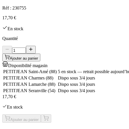
Réf :
230755
17,70 €
En stock
Quantité
Ajouter au panier
Disponibilité magasin
PETITJEAN Saint-Amé
(
88
)
5 en stock — retrait possible aujourd’h
PETITJEAN Charmes
(
88
)
Dispo sous 3/4 jours
PETITJEAN Lamarche
(
88
)
Dispo sous 3/4 jours
PETITJEAN Seranville
(
54
)
Dispo sous 3/4 jours
17,70 €
En stock
Ajouter au panier