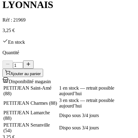
LYONNAIS
Réf :
21969
3,25 €
En stock
Quantité
Ajouter au panier
Disponibilité magasin
PETITJEAN Saint-Amé
1 en stock — retrait possible
(
88
)
aujourd’hui
3 en stock — retrait possible
PETITJEAN Charmes
(
88
)
aujourd’hui
PETITJEAN Lamarche
Dispo sous 3/4 jours
(
88
)
PETITJEAN Seranville
Dispo sous 3/4 jours
(
54
)
3,25 €