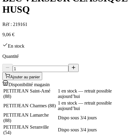
HUSQ
Réf :
219161
9,06 €
En stock
Quantité
Ajouter au panier
Disponibilité magasin
PETITJEAN Saint-Amé
1 en stock — retrait possible
(
88
)
aujourd’hui
1 en stock — retrait possible
PETITJEAN Charmes
(
88
)
aujourd’hui
PETITJEAN Lamarche
Dispo sous 3/4 jours
(
88
)
PETITJEAN Seranville
Dispo sous 3/4 jours
(
54
)