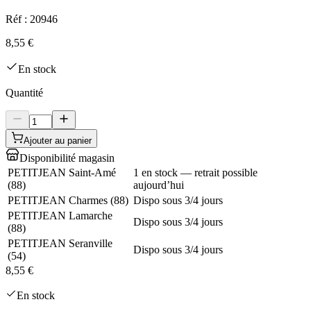
Réf :
20946
8,55 €
En stock
Quantité
Ajouter au panier
Disponibilité magasin
PETITJEAN Saint-Amé
1 en stock — retrait possible
(
88
)
aujourd’hui
PETITJEAN Charmes
(
88
)
Dispo sous 3/4 jours
PETITJEAN Lamarche
Dispo sous 3/4 jours
(
88
)
PETITJEAN Seranville
Dispo sous 3/4 jours
(
54
)
8,55 €
En stock