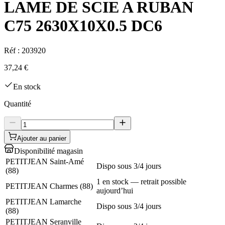
LAME DE SCIE A RUBAN
C75 2630X10X0.5 DC6
Réf :
203920
37,24 €
En stock
Quantité
Ajouter au panier
Disponibilité magasin
PETITJEAN Saint-Amé
Dispo sous 3/4 jours
(
88
)
1 en stock — retrait possible
PETITJEAN Charmes
(
88
)
aujourd’hui
PETITJEAN Lamarche
Dispo sous 3/4 jours
(
88
)
PETITJEAN Seranville