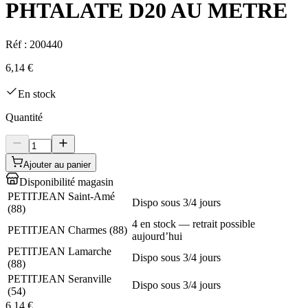
PHTALATE D20 AU METRE
Réf :
200440
6,14 €
En stock
Quantité
Ajouter au panier
Disponibilité magasin
PETITJEAN Saint-Amé
Dispo sous 3/4 jours
(
88
)
4 en stock — retrait possible
PETITJEAN Charmes
(
88
)
aujourd’hui
PETITJEAN Lamarche
Dispo sous 3/4 jours
(
88
)
PETITJEAN Seranville
Dispo sous 3/4 jours
(
54
)
6,14 €