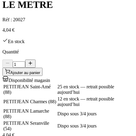
LE METRE
Réf :
20027
4,04 €
En stock
Quantité
Ajouter au panier
Disponibilité magasin
PETITJEAN Saint-Amé
25 en stock — retrait possible
(
88
)
aujourd’hui
12 en stock — retrait possible
PETITJEAN Charmes
(
88
)
aujourd’hui
PETITJEAN Lamarche
Dispo sous 3/4 jours
(
88
)
PETITJEAN Seranville
Dispo sous 3/4 jours
(
54
)
4,04 €