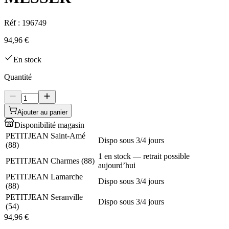
Réf :
196749
94,96 €
En stock
Quantité
Ajouter au panier
Disponibilité magasin
PETITJEAN Saint-Amé
Dispo sous 3/4 jours
(
88
)
1 en stock — retrait possible
PETITJEAN Charmes
(
88
)
aujourd’hui
PETITJEAN Lamarche
Dispo sous 3/4 jours
(
88
)
PETITJEAN Seranville
Dispo sous 3/4 jours
(
54
)
94,96 €