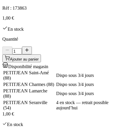
Réf :
173863
1,00 €
En stock
Quantité
Ajouter au panier
Disponibilité magasin
PETITJEAN Saint-Amé
Dispo sous 3/4 jours
(
88
)
PETITJEAN Charmes
(
88
)
Dispo sous 3/4 jours
PETITJEAN Lamarche
Dispo sous 3/4 jours
(
88
)
PETITJEAN Seranville
4 en stock — retrait possible
(
54
)
aujourd’hui
1,00 €
En stock