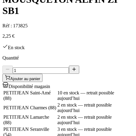
SB1
Réf :
173825
2,25 €
En stock
Quantité
Ajouter au panier
Disponibilité magasin
PETITJEAN Saint-Amé
10 en stock — retrait possible
(
88
)
aujourd’hui
2 en stock — retrait possible
PETITJEAN Charmes
(
88
)
aujourd’hui
PETITJEAN Lamarche
2 en stock — retrait possible
(
88
)
aujourd’hui
PETITJEAN Seranville
3 en stock — retrait possible
(
54
)
aujourd’hui