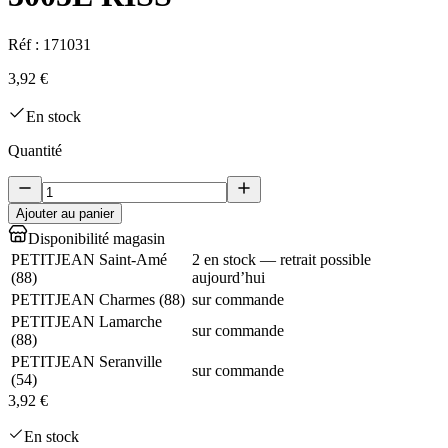
Réf :
171031
3,92 €
En stock
Quantité
Ajouter au panier
Disponibilité magasin
PETITJEAN Saint-Amé
2 en stock — retrait possible
(
88
)
aujourd’hui
PETITJEAN Charmes
(
88
)
sur commande
PETITJEAN Lamarche
sur commande
(
88
)
PETITJEAN Seranville
sur commande
(
54
)
3,92 €
En stock