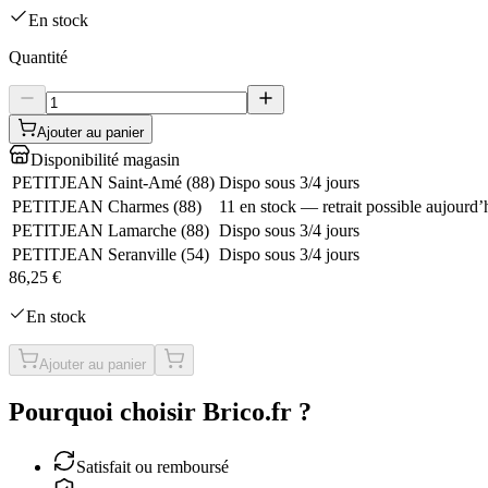
En stock
Quantité
Ajouter au panier
Disponibilité magasin
PETITJEAN Saint-Amé
(
88
)
Dispo sous 3/4 jours
PETITJEAN Charmes
(
88
)
11 en stock — retrait possible aujourd’
PETITJEAN Lamarche
(
88
)
Dispo sous 3/4 jours
PETITJEAN Seranville
(
54
)
Dispo sous 3/4 jours
86,25 €
En stock
Ajouter au panier
Pourquoi choisir Brico.fr ?
Satisfait ou remboursé