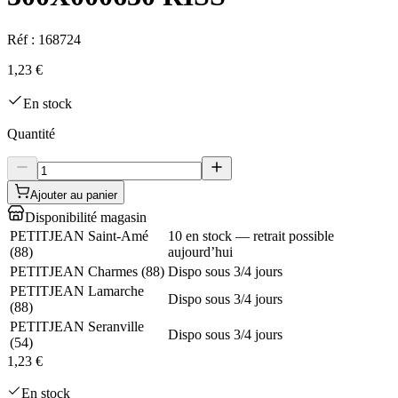
Réf :
168724
1,23 €
En stock
Quantité
Ajouter au panier
Disponibilité magasin
PETITJEAN Saint-Amé
10 en stock — retrait possible
(
88
)
aujourd’hui
PETITJEAN Charmes
(
88
)
Dispo sous 3/4 jours
PETITJEAN Lamarche
Dispo sous 3/4 jours
(
88
)
PETITJEAN Seranville
Dispo sous 3/4 jours
(
54
)
1,23 €
En stock