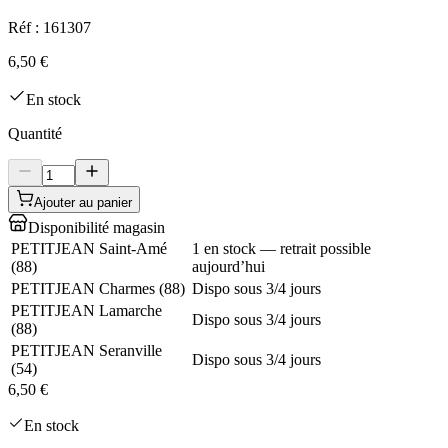
Réf :
161307
6,50 €
En stock
Quantité
Ajouter au panier
Disponibilité magasin
PETITJEAN Saint-Amé
1 en stock — retrait possible
(
88
)
aujourd’hui
PETITJEAN Charmes
(
88
)
Dispo sous 3/4 jours
PETITJEAN Lamarche
Dispo sous 3/4 jours
(
88
)
PETITJEAN Seranville
Dispo sous 3/4 jours
(
54
)
6,50 €
En stock