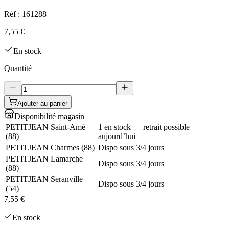
Réf :
161288
7,55 €
En stock
Quantité
Ajouter au panier
Disponibilité magasin
PETITJEAN Saint-Amé
1 en stock — retrait possible
(
88
)
aujourd’hui
PETITJEAN Charmes
(
88
)
Dispo sous 3/4 jours
PETITJEAN Lamarche
Dispo sous 3/4 jours
(
88
)
PETITJEAN Seranville
Dispo sous 3/4 jours
(
54
)
7,55 €
En stock