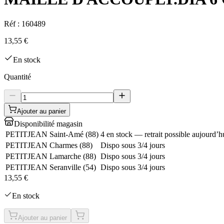
Réf :
160489
13,55 €
En stock
Quantité
Ajouter au panier
Disponibilité magasin
PETITJEAN Saint-Amé
(
88
)
4 en stock — retrait possible aujourd’h
PETITJEAN Charmes
(
88
)
Dispo sous 3/4 jours
PETITJEAN Lamarche
(
88
)
Dispo sous 3/4 jours
PETITJEAN Seranville
(
54
)
Dispo sous 3/4 jours
13,55 €
En stock
Ajouter au panier