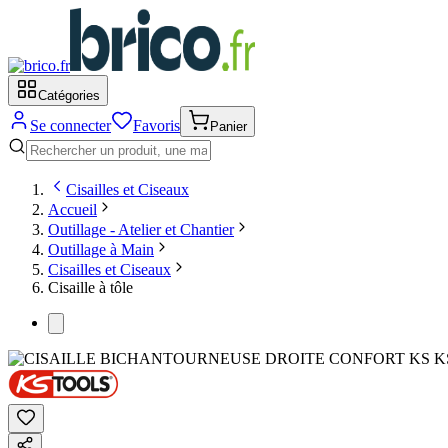
Catégories
Se connecter
Favoris
Panier
Cisailles et Ciseaux
Accueil
Outillage - Atelier et Chantier
Outillage à Main
Cisailles et Ciseaux
Cisaille à tôle