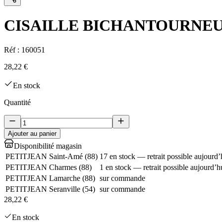
CISAILLE BICHANTOURNEU
Réf :
160051
28,22 €
En stock
Quantité
Ajouter au panier
Disponibilité magasin
PETITJEAN Saint-Amé
(
88
)
17 en stock — retrait possible aujourd’
PETITJEAN Charmes
(
88
)
1 en stock — retrait possible aujourd’h
PETITJEAN Lamarche
(
88
)
sur commande
PETITJEAN Seranville
(
54
)
sur commande
28,22 €
En stock