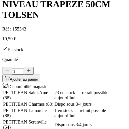
NIVEAU TRAPEZE 50CM
TOLSEN
Réf :
155343
19,50 €
En stock
Quantité
Ajouter au panier
Disponibilité magasin
PETITJEAN Saint-Amé
23 en stock — retrait possible
(
88
)
aujourd’hui
PETITJEAN Charmes
(
88
)
Dispo sous 3/4 jours
PETITJEAN Lamarche
1 en stock — retrait possible
(
88
)
aujourd’hui
PETITJEAN Seranville
Dispo sous 3/4 jours
(
54
)