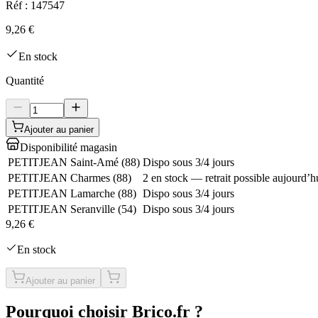
Réf :
147547
9,26 €
En stock
Quantité
Ajouter au panier
Disponibilité magasin
PETITJEAN Saint-Amé
(
88
)
Dispo sous 3/4 jours
PETITJEAN Charmes
(
88
)
2 en stock — retrait possible aujourd’h
PETITJEAN Lamarche
(
88
)
Dispo sous 3/4 jours
PETITJEAN Seranville
(
54
)
Dispo sous 3/4 jours
9,26 €
En stock
Ajouter au panier
Pourquoi choisir Brico.fr ?