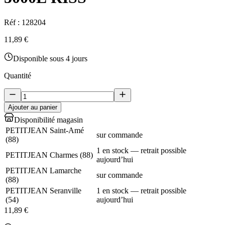
Réf :
128204
11,89 €
Disponible sous 4 jours
Quantité
Ajouter au panier
Disponibilité magasin
PETITJEAN Saint-Amé
sur commande
(
88
)
1 en stock — retrait possible
PETITJEAN Charmes
(
88
)
aujourd’hui
PETITJEAN Lamarche
sur commande
(
88
)
PETITJEAN Seranville
1 en stock — retrait possible
(
54
)
aujourd’hui
11,89 €