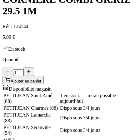
29.5 1M
Réf :
124544
5,09 €
En stock
Quantité
Ajouter au panier
Disponibilité magasin
PETITJEAN Saint-Amé
1 en stock — retrait possible
(
88
)
aujourd’hui
PETITJEAN Charmes
(
88
)
Dispo sous 3/4 jours
PETITJEAN Lamarche
Dispo sous 3/4 jours
(
88
)
PETITJEAN Seranville
Dispo sous 3/4 jours
(
54
)
5,09 €