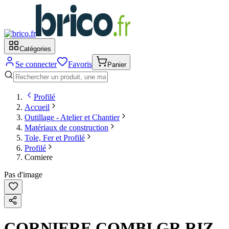
Catégories
Se connecter
Favoris
Panier
Profilé
Accueil
Outillage - Atelier et Chantier
Matériaux de construction
Tole, Fer et Profilé
Profilé
Corniere
Pas d'image
CORNIERE COMBI GR.RIZ