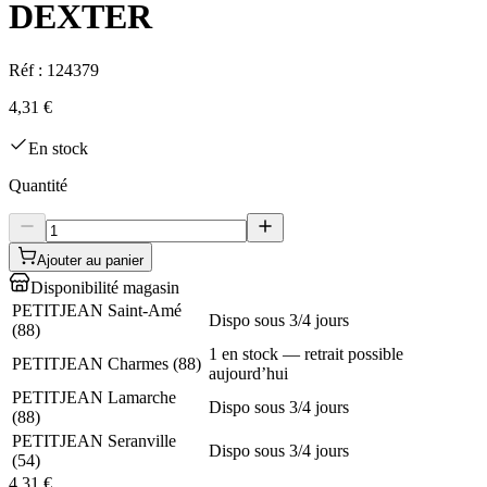
DEXTER
Réf :
124379
4,31 €
En stock
Quantité
Ajouter au panier
Disponibilité magasin
PETITJEAN Saint-Amé
Dispo sous 3/4 jours
(
88
)
1 en stock — retrait possible
PETITJEAN Charmes
(
88
)
aujourd’hui
PETITJEAN Lamarche
Dispo sous 3/4 jours
(
88
)
PETITJEAN Seranville
Dispo sous 3/4 jours
(
54
)
4,31 €