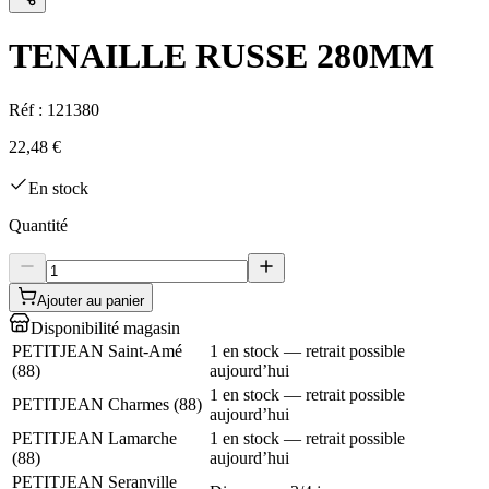
TENAILLE RUSSE 280MM
Réf :
121380
22,48 €
En stock
Quantité
Ajouter au panier
Disponibilité magasin
PETITJEAN Saint-Amé
1 en stock — retrait possible
(
88
)
aujourd’hui
1 en stock — retrait possible
PETITJEAN Charmes
(
88
)
aujourd’hui
PETITJEAN Lamarche
1 en stock — retrait possible
(
88
)
aujourd’hui
PETITJEAN Seranville