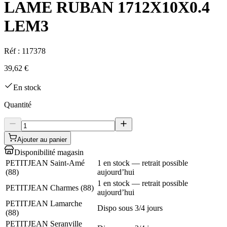
LAME RUBAN 1712X10X0.4
LEM3
Réf :
117378
39,62 €
En stock
Quantité
Ajouter au panier
Disponibilité magasin
PETITJEAN Saint-Amé
1 en stock — retrait possible
(
88
)
aujourd’hui
1 en stock — retrait possible
PETITJEAN Charmes
(
88
)
aujourd’hui
PETITJEAN Lamarche
Dispo sous 3/4 jours
(
88
)
PETITJEAN Seranville