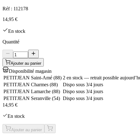
Réf :
112178
14,95 €
En stock
Quantité
Ajouter au panier
Disponibilité magasin
PETITJEAN Saint-Amé
(
88
)
2 en stock — retrait possible aujourd’h
PETITJEAN Charmes
(
88
)
Dispo sous 3/4 jours
PETITJEAN Lamarche
(
88
)
Dispo sous 3/4 jours
PETITJEAN Seranville
(
54
)
Dispo sous 3/4 jours
14,95 €
En stock
Ajouter au panier