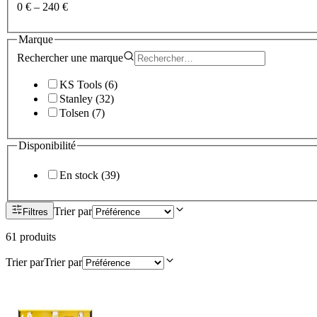
0 €
–
240 €
Marque
Rechercher une
marque
KS Tools
(
6
)
Stanley
(
32
)
Tolsen
(
7
)
Disponibilité
En stock
(
39
)
Trier par
Filtres
61
produit
s
Trier par
Trier par