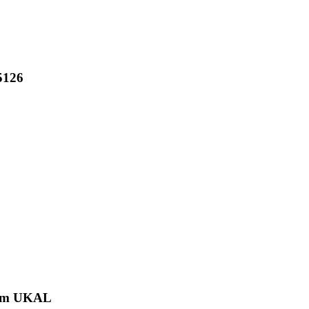
5126
12mm UKAL