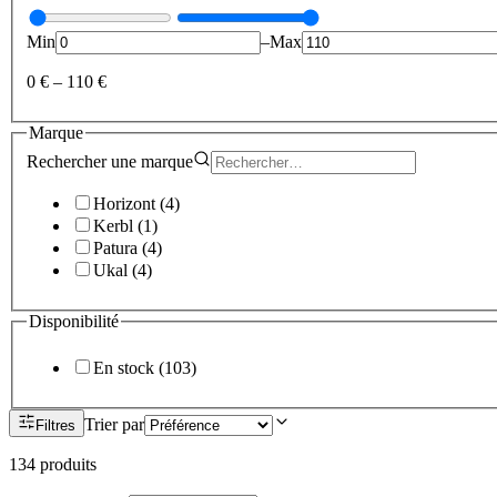
Min
–
Max
0 €
–
110 €
Marque
Rechercher une
marque
Horizont
(
4
)
Kerbl
(
1
)
Patura
(
4
)
Ukal
(
4
)
Disponibilité
En stock
(
103
)
Trier par
Filtres
134
produit
s